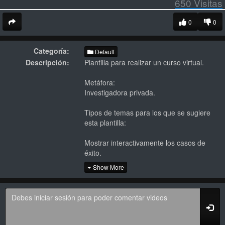
650
Visitas
0
0
Categoría:
Default
Descripción:
Plantilla para realizar un curso virtual.
Metáfora:
Investigadora privada.
Tipos de temas para los que se sugiere
esta plantilla:
Mostrar interactivamente los casos de
éxito.
Desarrollo de habilidades por cargo.
Show More
Exponer el desarrollo de proyectos a
través de tips.
Licencia de musica: