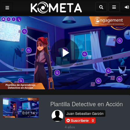
Play
Video
Plantilla Detective en Acción
0:01:14
Juan Sebastian Garzón
Suscribete
0
4 años